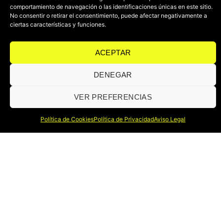
comportamiento de navegación o las identificaciones únicas en este sitio.
No consentir o retirar el consentimiento, puede afectar negativamente a
ciertas características y funciones.
ACEPTAR
DENEGAR
VER PREFERENCIAS
Política de Cookies
Política de Privacidad
Aviso Legal
En A_art somos innovadores en el mundo de la iluminación escénica,
con más de 40 años de experiencia.