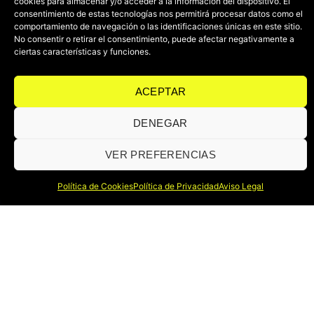
cookies para almacenar y/o acceder a la información del dispositivo. El
consentimiento de estas tecnologías nos permitirá procesar datos como el
CONTACTO
comportamiento de navegación o las identificaciones únicas en este sitio.
No consentir o retirar el consentimiento, puede afectar negativamente a
ciertas características y funciones.
+34 607 31 35 13
aart@a-art.es
ACEPTAR
Valladolid. España
DENEGAR
VER PREFERENCIAS
ACCESOS
Política de Cookies
Política de Privacidad
Aviso Legal
Trabajos
Servicios
Cursos
Plugins
Tutoriales