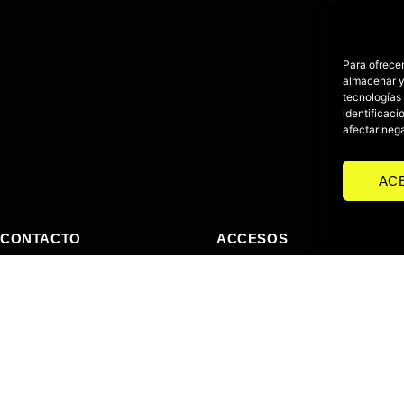
Para ofrecer
almacenar y/
tecnologías
identificaci
afectar nega
AC
CONTACTO
ACCESOS
+34 607 31 35 13
Trabajos
aart@a-art.es
Servicios
Valladolid. España
Cursos
Plugins