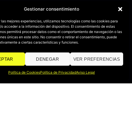
Gestionar consentimiento
 las mejores experiencias, utilizamos tecnologías como las cookies para
o acceder a la información del dispositivo. El consentimiento de estas
 nos permitirá procesar datos como el comportamiento de navegación o las
ones únicas en este sitio. No consentir o retirar el consentimiento, puede
tivamente a ciertas características y funciones.
EPTAR
DENEGAR
VER PREFERENCIAS
Política de Cookies
Política de Privacidad
Aviso Legal
POLÍTICAS
Política de Devoluciones
Política de Privacidad
Aviso Legal
Política de Cookies
Declaración de Accesibilidad