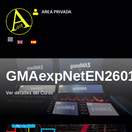
AREA PRIVADA
GMAexpNetEN260
Ver detalles del Curso