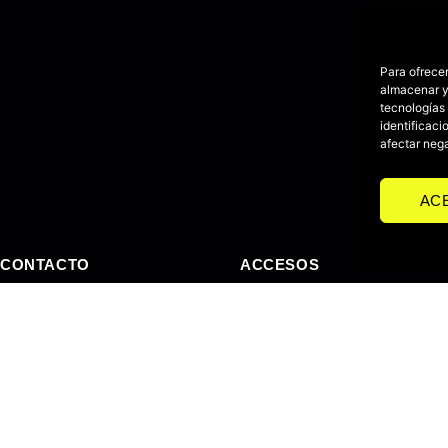
Para ofrecer
almacenar y/
tecnologías
identificaci
afectar nega
AC
CONTACTO
ACCESOS
+34 607 31 35 13
Trabajos
aart@a-art.es
Servicios
Valladolid. España
Cursos
Plugins